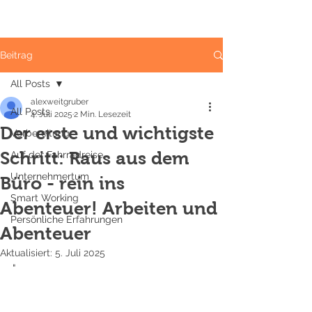
Beitrag
All Posts
alexweitgruber
All Posts
4. Juli 2025
2 Min. Lesezeit
Der erste und wichtigste
Vorbereitung
Schritt: Raus aus dem
Auf der Fahrradreise
Unternehmertum
Büro - rein ins
Smart Working
Abenteuer! Arbeiten und
Persönliche Erfahrungen
Abenteuer
Aktualisiert:
5. Juli 2025
"