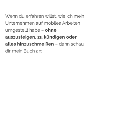
Wenn du erfahren willst, wie ich mein 
Unternehmen auf mobiles Arbeiten 
umgestellt habe – 
ohne 
auszusteigen, zu kündigen oder 
alles hinzuschmeißen 
– dann schau 
dir mein Buch an:
📘 
„Mein Büro auf zwei Rädern“
 – Jetzt 
vorbestellen!
👉 
www.alexweitgruber.com
Herzliche Grüße
Alex
Smart Working und Abenteuer, Arbeiten und Abenteuer
Arbeiten und Abenteuer
Laptop
Smart Working
digitaler Nomade
Unternehmer